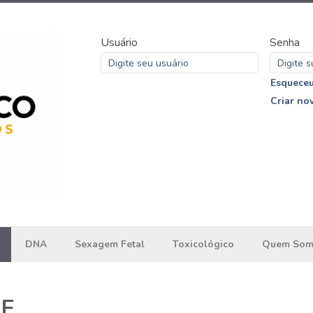
Usuário
Senha
Esqueceu
Criar no
DNA
Sexagem Fetal
Toxicológico
Quem Som
ME